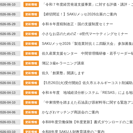
「令和７年度経営発達支援事業」に対する評価・講評・
2026-06-10
【締切間近！】SAKUメッセ2026出展のご案内
2026-06-09
令和８年度税制改正・国の支援制度セミナー
2026-05-29
小さなお店のためのZ・α世代マーケティングセミナー
2026-05-29
SAKUメッセ2026「製造業対抗ミニ四駆大会」 参加募
2026-05-21
佐久産業支援センター 中間管理職研修・若手リーダー
2026-05-21
簿記３級e-ラーニング講座
2026-05-15
佐久「創業塾」開講します
2026-04-23
【5月26日(火)受付開始】佐久市エネルギーコスト削減
2026-04-15
令和８年度 地域経済分析システム「RESAS」による
2026-04-13
「中東情勢を踏まえた石油及び原材料等に関する緊急ア
2026-04-10
かなざわマッチング商談会のご案内
2026-04-06
令和8年度労働保険【年度更新】書式ダウンロードのご
2026-03-31
令和8年度 SAKU人財教育講座のご案内
2026-03-10