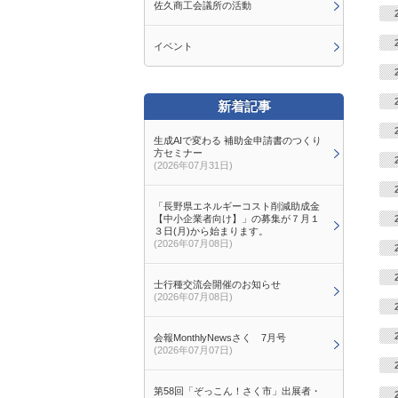
佐久商工会議所の活動
イベント
新着記事
生成AIで変わる 補助金申請書のつくり
方セミナー
(2026年07月31日)
「長野県エネルギーコスト削減助成金
【中小企業者向け】」の募集が７月１
３日(月)から始まります。
(2026年07月08日)
士行種交流会開催のお知らせ
(2026年07月08日)
会報MonthlyNewsさく 7月号
(2026年07月07日)
第58回「ぞっこん！さく市」出展者・