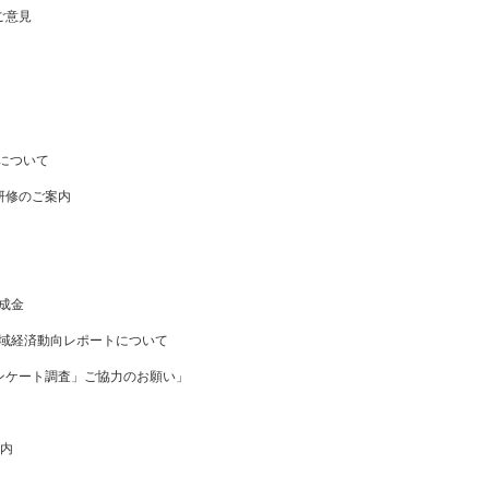
ご意見
集について
研修のご案内
助成金
地域経済動向レポートについて
ンケート調査」ご協力のお願い」
案内