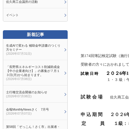
佐久商工会議所の活動
イベント
新着記事
生成AIで変わる 補助金申請書のつくり
方セミナー
(2026年07月31日)
第
1
74回簿記検定試験（施行日
受験者の方々におかれまし
「長野県エネルギーコスト削減助成金
【中小企業者向け】」の募集が７月１
２０２6年
試 験 日 時
３日(月)から始まります。
(2026年07月08日)
１・３ 級：午前
士行種交流会開催のお知らせ
(2026年07月08日)
試 験 会 場
佐久商工会議
会報MonthlyNewsさく 7月号
(2026年07月07日)
申 込 期 間
２０２6
定 員 １級：８
第58回「ぞっこん！さく市」出展者・