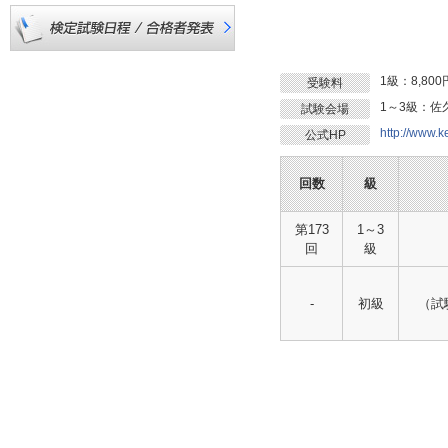
1級：8,80
受験料
1～3級：
試験会場
http://www.k
公式HP
回数
級
第173
1～3
回
級
-
初級
（試