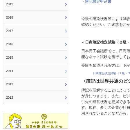
・
簿記検定申込
書
2019
2018
今後の感染状況等により試
確認ください。ご迷惑をお
2017
＜日商簿記検定試験（２級
2016
日本商工会議所では、日商
能なネット試験を施行して
2015
受験を希望される方は、下
2014
日商簿記検定試験（２級・
〈簿記は世界共通のビ
2013
簿記を理解することによっ
が身につきます。また、ビ
2012
引先の経営状況を把握でき
す。現在、多くの企業が社
用されていることなどから、