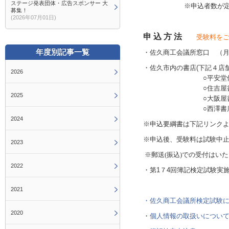
ステージ発表団体・広告スポンサー 大
※申込者数が定員に達
募集！
(2026年07月01日)
申 込 方 法
受験料を
年度別記事一覧
・佐久商工会議所窓口 （
・佐久市内の書店(下記４店
2026
○平安堂佐久インタ
○住吉屋書店(佐
2025
○大阪屋書店(佐
○西澤書店(佐久
2024
※申込要綱書は下記リンク
※申込後、受験料は試験中
2023
※郵送
(
振込
)での
受付はいた
2022
・第1７4回簿記検定試験実
2021
・
佐久商工会議所検定試験
2020
・
個人情報の取扱いについ