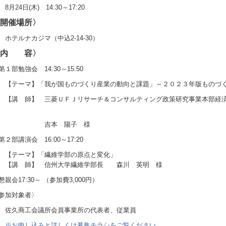
月24日(木) 14:30～17:20
開催場所〉
テルナカジマ（中込2-14-30）
〈内 容〉
１部勉強会 14:30～15:50
テーマ】「我が国ものづくり産業の動向と課題」～２０２３年版ものづく
講 師】 三菱ＵＦＪリサーチ＆コンサルティング政策研究事業本部経済
吉本 陽子 様
２部講演会 16:00～17:20
テーマ】「繊維学部の原点と変化」
講 師】 信州大学繊維学部長 森川 英明 様
親会17:30～ （参加費3,000円）
参加対象者〉
久商工会議所会員事業所の代表者、従業員
※お申し込みと詳しくは募集チラシをご覧ください。