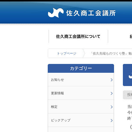
トップページ
「佐久先端ものづくり塾」勉
カテゴリー
お知らせ
更新情報
投
当
検定
今
終
ピックアップ
〈