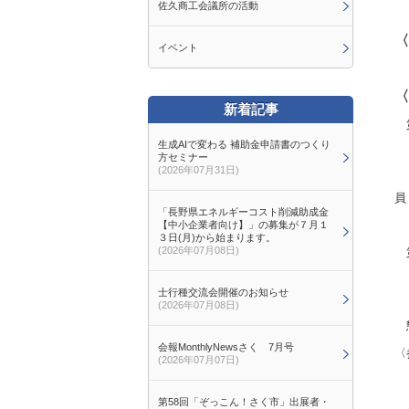
佐久商工会議所の活動
8
〈
イベント
ホ
新着記事
第
生成AIで変わる 補助金申請書のつくり
【
方セミナー
(2026年07月31日)
【
員
「長野県エネルギーコスト削減助成金
【中小企業者向け】」の募集が７月１
３日(月)から始まります。
(2026年07月08日)
第
【
士行種交流会開催のお知らせ
【
(2026年07月08日)
懇
会報MonthlyNewsさく 7月号
〈
(2026年07月07日)
佐
第58回「ぞっこん！さく市」出展者・