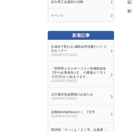
佐久商工会議所の活動
延
製
イベント
新着記事
生成AIで変わる 補助金申請書のつくり
方セミナー
(2026年07月31日)
「長野県エネルギーコスト削減助成金
【中小企業者向け】」の募集が７月１
３日(月)から始まります。
(2026年07月08日)
士行種交流会開催のお知らせ
(2026年07月08日)
会報MonthlyNewsさく 7月号
(2026年07月07日)
第58回「ぞっこん！さく市」出展者・