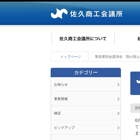
トップページ
製造業部会講演会「我が国も
カテゴリー
お知らせ
更新情報
投
検定
8
て
ピックアップ
ま