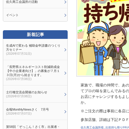
佐久商工会議所の活動
イベント
新着記事
生成AIで変わる 補助金申請書のつくり
方セミナー
(2026年07月31日)
「長野県エネルギーコスト削減助成金
【中小企業者向け】」の募集が７月１
３日(月)から始まります。
(2026年07月08日)
家族で、職場の仲間で、あ
てプロの味を楽しんでみる
士行種交流会開催のお知らせ
(2026年07月08日)
お店にチャレンジするもよ
会報MonthlyNewsさく 7月号
※ご注文の際は事前に各店
(2026年07月07日)
参加店舗、詳細は下記ＰＤ
第58回「ぞっこん！さく市」出展者・
佐久商工会議所様_出前持ち帰りPRチ