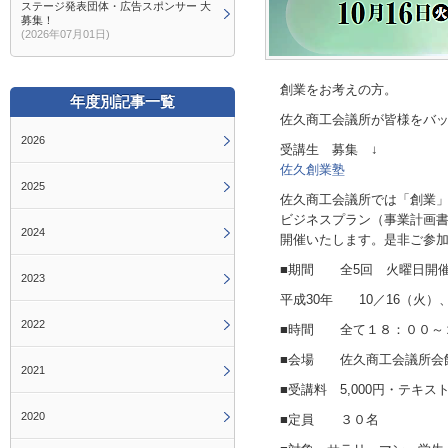
ステージ発表団体・広告スポンサー 大
募集！
(2026年07月01日)
創業をお考えの方。
年度別記事一覧
佐久商工会議所が皆様をバ
2026
受講生 募集 ↓
佐久創業塾
2025
佐久商工会議所では「創業
ビジネスプラン（事業計画
2024
開催いたします。是非ご参
■期間 全5回 火曜日開
2023
平成30年 10／16（火）、
2022
■時間 全て１８：００～
■会場 佐久商工会議所会館（
2021
■受講料 5,000円・テキ
2020
■定員 ３０名