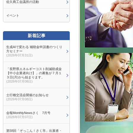
佐久商工会議所の活動
イベント
新着記事
生成AIで変わる 補助金申請書のつくり
方セミナー
(2026年07月31日)
「長野県エネルギーコスト削減助成金
【中小企業者向け】」の募集が７月１
３日(月)から始まります。
(2026年07月08日)
士行種交流会開催のお知らせ
(2026年07月08日)
会報MonthlyNewsさく 7月号
(2026年07月07日)
第58回「ぞっこん！さく市」出展者・