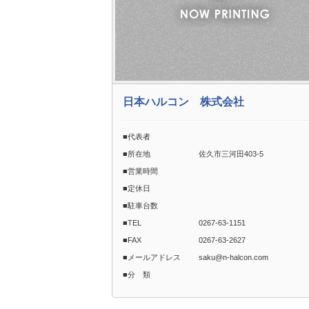
日本ハルコン 株式会社
■代表者
■所在地
佐久市三河田403-5
■営業時間
■定休日
■駐車台数
■TEL
0267-63-1151
■FAX
0267-63-2627
■メールアドレス
saku@n-halcon.com
■分 類