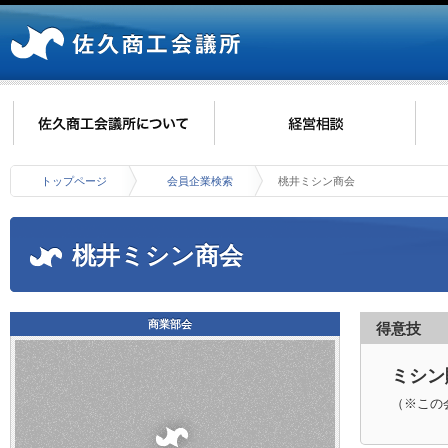
トップページ
会員企業検索
桃井ミシン商会
桃井ミシン商会
商業部会
得意技
ミシン
（※この