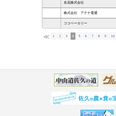
名花株式会社
株式会社 アテナ電通
ココベーカリー
≪
1
2
3
4
5
6
7
8
9
10