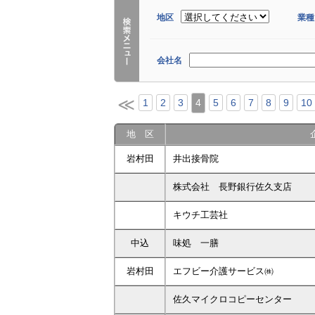
地区
業種
会社名
≪
1
2
3
4
5
6
7
8
9
10
地 区
岩村田
井出接骨院
株式会社 長野銀行佐久支店
キウチ工芸社
中込
味処 一膳
岩村田
エフビー介護サービス㈱
佐久マイクロコピーセンター