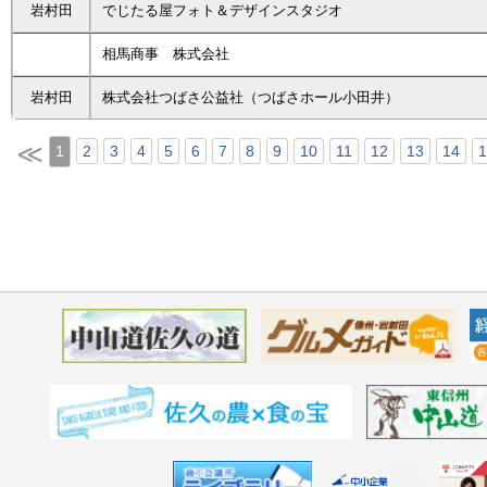
岩村田
でじたる屋フォト＆デザインスタジオ
相馬商事 株式会社
岩村田
株式会社つばさ公益社（つばさホール小田井）
≪
1
2
3
4
5
6
7
8
9
10
11
12
13
14
1