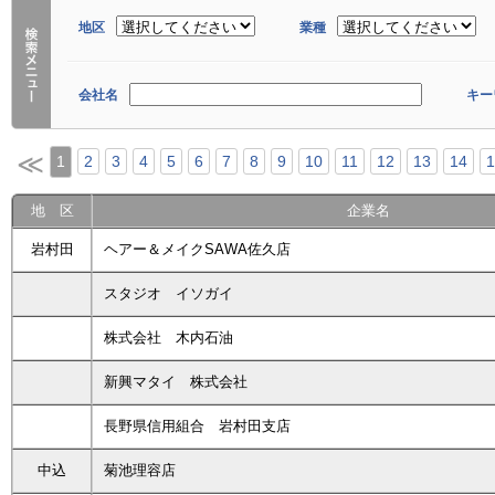
地区
業種
会社名
キー
≪
1
2
3
4
5
6
7
8
9
10
11
12
13
14
1
地 区
企業名
岩村田
ヘアー＆メイクSAWA佐久店
スタジオ イソガイ
株式会社 木内石油
新興マタイ 株式会社
長野県信用組合 岩村田支店
中込
菊池理容店