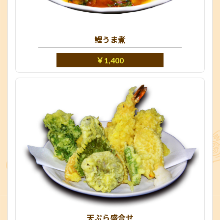
鯉うま煮
￥1,400
天ぷら盛合せ