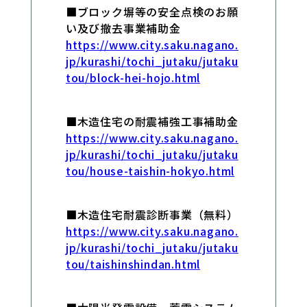
■ブロック塀等の安全点検のお願
い及び撤去事業補助金
https://www.city.saku.nagano.
jp/kurashi/tochi_jutaku/jutaku
tou/block-hei-hojo.html
■木造住宅の耐震補強工事補助金
https://www.city.saku.nagano.
jp/kurashi/tochi_jutaku/jutaku
tou/house-taishin-hokyo.html
■木造住宅耐震診断事業（無料）
https://www.city.saku.nagano.
jp/kurashi/tochi_jutaku/jutaku
tou/taishinshindan.html