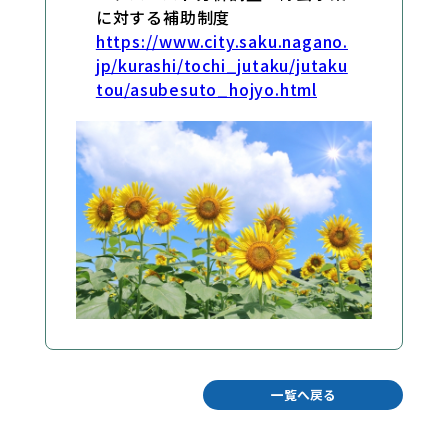
に対する補助制度
https://www.city.saku.nagano.
jp/kurashi/tochi_jutaku/jutaku
tou/asubesuto_hojyo.html
一覧へ戻る